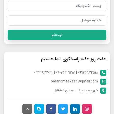
ثبت‌نام
هفت روز هفته پاسخگوی شما هستیم
09936974518 | 09024929213 | 09398370112
parandmaskaan@gmail.com
شهر جدید پرند - میدان استقلال