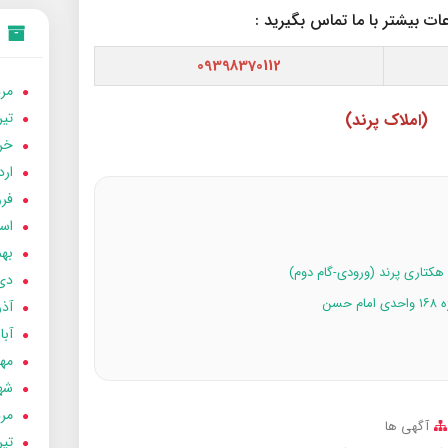
ت بیشتر با ما تماس بگیرید :
09398370112
مردا
تير 05
(املاک پرند)
خردا
ارد
فرور
اسفن
بهمن
دی 04
آذر 04
آبان 
مهر 4
شهری
مردا
آگهی ها
تير 04