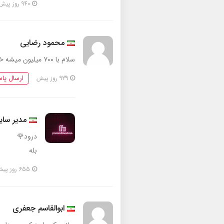
940 روز پیش
محمود رضایی
سلام با ۷۰۰ میلیون میشه خونه خرید تو پرند
ارسال پا
939 روز پیش
مدیر سا
درود🌹
بله
655 روز پیش
ابوالقاسم جعفری