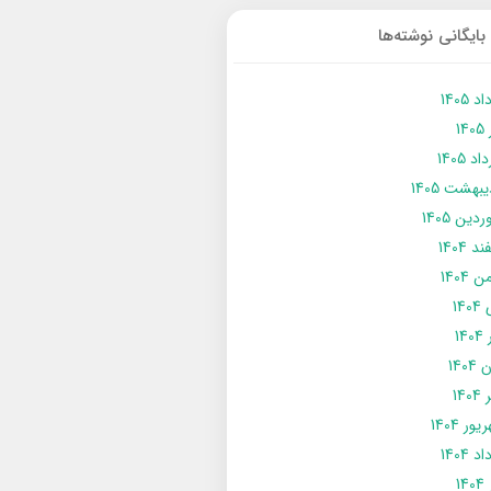
بایگانی نوشته‌ها
د 1405
14
د 1405
يبهشت 1405
دین 1405
د 1404
 1404
14
14
1404
140
ور 1404
د 1404
14