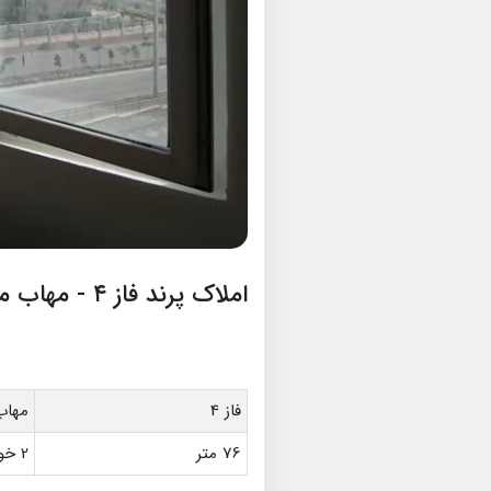
املاک پرند فاز ۴ - مهاب مکانیک
فاز 4
مهاب
76 متر
2 خواب