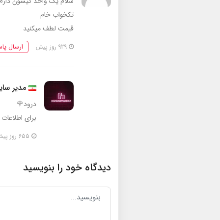
سلام یک واحد کیسون دارم 
تکخواب خام
قیمت لطف میکنید
ارسال پا
939 روز پیش
مدیر سا
درود🌹
برای اطلاعات
655 روز پیش
دیدگاه خود را بنویسید