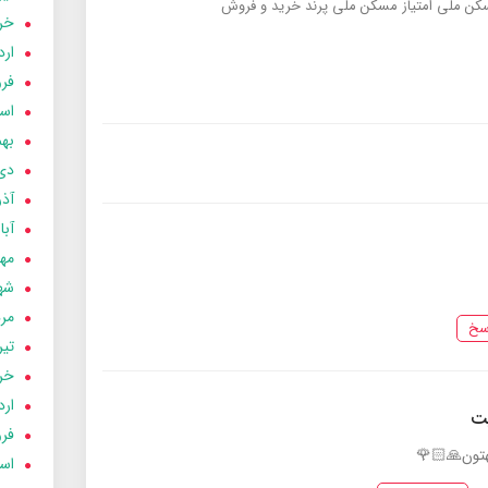
سکن ملی
امتیاز مسکن ملی پرند
خرید و فروش
خردا
ارد
فرور
اسفن
بهمن
دی 03
آذر 03
آبان 
مهر 3
شهری
مردا
سخ
تير 03
خردا
ارد
یت
فرور
هتون🙏🏻🌹
اسفن