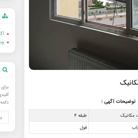
آگه
وب
برای 
کلیدی
توضیحات آگهی :
دکمه 
 مکانیک
طبقه 4
فول