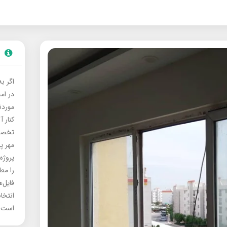
اگر ب
در ام
موردنی
کنار آ
تخصصی
مهر پ
پروژه
را مط
فایل‌
انتخا
است.