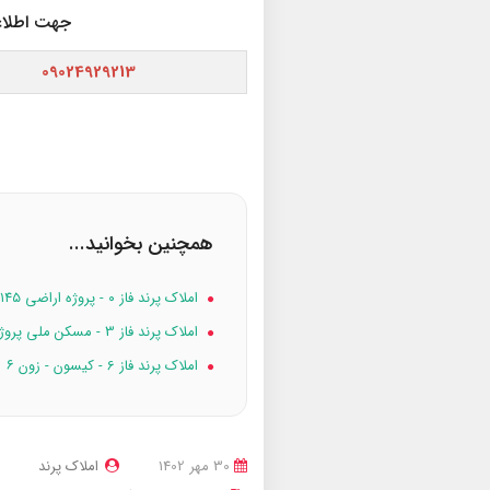
جهت اطلاعا
09024929213
همچنین بخوانید...
املاک پرند فاز ۰ - پروژه اراضی ۱۴۵ هکتاری پرند (ورودی-گام دوم)
املاک پرند فاز 3 - مسکن ملی پروژه ۱۶۸ واحدی امام حسن
املاک پرند فاز 6 - کیسون - زون ۶
30 مهر 1402
املاک پرند