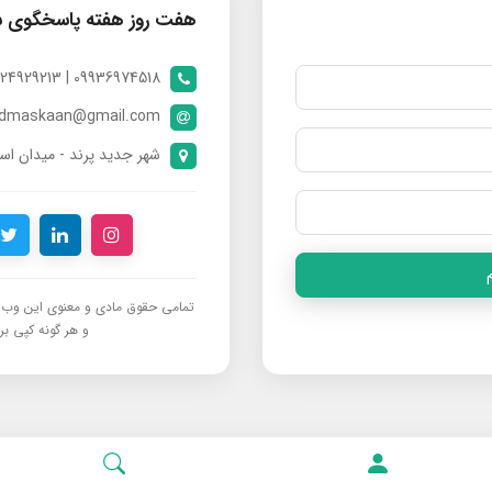
هفت روز هفته پاسخگوی 
09936974518 | 09024929213 | 09398370112
ndmaskaan@gmail.com
شهر جدید پرند - میدان است
تمامی حقوق مادی و معنوی این وب‌س
و هر گونه کپی برد