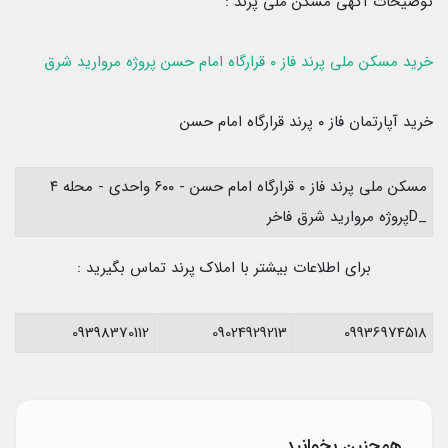
توضیحات آگهی مسکن ملی پرند :
خرید مسکن ملی پرند فاز ۰ قرارگاه امام حسن پروژه مروارید شرق
خرید آپارتمان فاز ۰ پرند قرارگاه امام حسن
مسکن ملی پرند فاز ۰ قرارگاه امام حسن - ۶۰۰ واحدی - محله ۴
_Dپروژه مروارید شرق فاخر
برای اطلاعات بیشتر با املاک پرند تماس بگیرید :
09398370112
09024929213
09936974518
همچنین بخوانید...