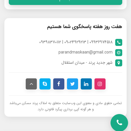
هفت روز هفته پاسخگوی شما هستیم
09936974518 | 09024929213 | 09398370112
parandmaskaan@gmail.com
شهر جدید پرند - میدان استقلال
تمامی حقوق مادی و معنوی این وب‌سایت متعلق به املاک پرند مسکن می‌باشد
و هر گونه کپی برداری پیگرد قانونی دارد.