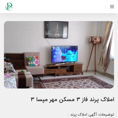
املاک پرند فاز ۳ مسکن مهر مپسا ۳
توضیحات آگهی املاک پرند :