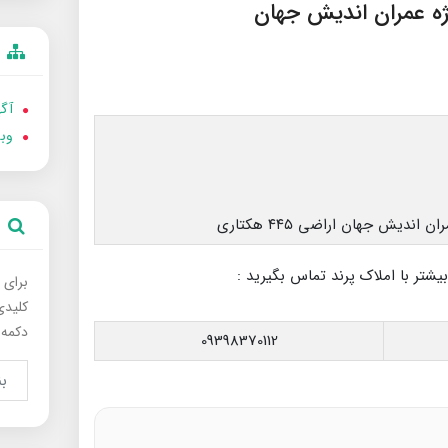
آگه
وب
بیشتر با املاک پرند تماس بگیرید :
برای 
کلیدی
دکمه 
09398370112