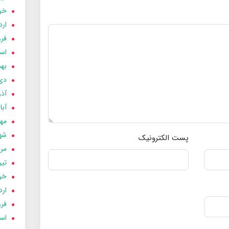
خردا
ارد
فرور
اسفن
بهمن
دی 03
آذر 03
آبان 
مهر 3
شهری
پست الکترونیک
مردا
تير 03
خردا
ارد
فرور
اسفن