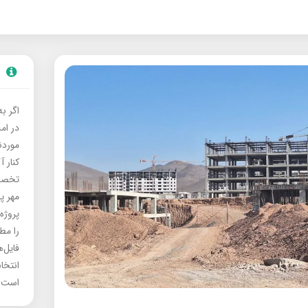
اگر ب
در ام
موردنی
کنار آ
تخصصی
مهر پ
پروژه
را مط
فایل‌
انتخا
است.