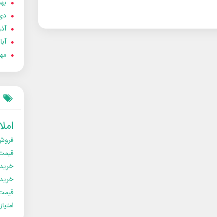
بهمن
دی 02
آذر 02
آبان 
مهر 2
امل
فروش
قیمت
خرید
خریدو
قیمت
امتیا