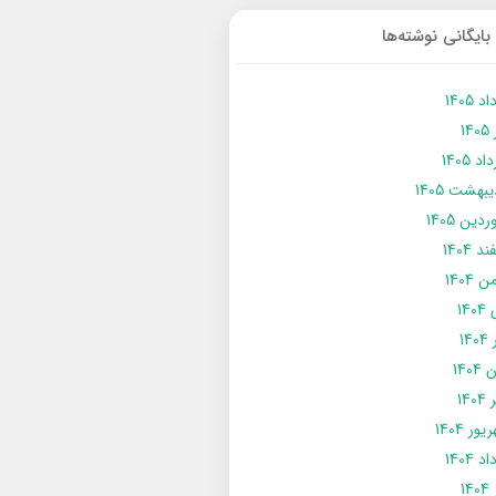
بایگانی نوشته‌ها
د 1405
14
د 1405
يبهشت 1405
دین 1405
د 1404
 1404
14
14
1404
140
ور 1404
د 1404
14