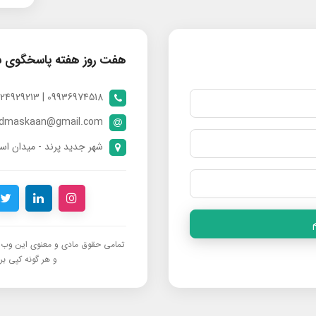
هفت روز هفته پاسخگوی 
09936974518 | 09024929213 | 09398370112
ndmaskaan@gmail.com
شهر جدید پرند - میدان است
تمامی حقوق مادی و معنوی این وب‌س
و هر گونه کپی برد