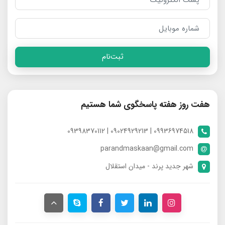
ثبت‌نام
هفت روز هفته پاسخگوی شما هستیم
09936974518 | 09024929213 | 09398370112
parandmaskaan@gmail.com
شهر جدید پرند - میدان استقلال