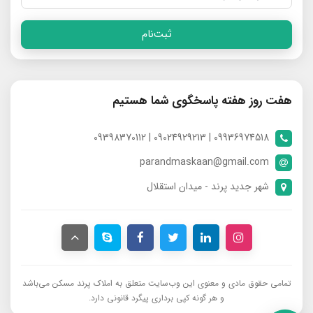
ثبت‌نام
هفت روز هفته پاسخگوی شما هستیم
09936974518 | 09024929213 | 09398370112
parandmaskaan@gmail.com
شهر جدید پرند - میدان استقلال
تمامی حقوق مادی و معنوی این وب‌سایت متعلق به املاک پرند مسکن می‌باشد
و هر گونه کپی برداری پیگرد قانونی دارد.