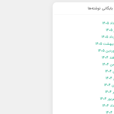
بایگانی نوشته‌ها
د 1405
14
د 1405
يبهشت 1405
دین 1405
د 1404
 1404
14
14
1404
140
ور 1404
د 1404
14