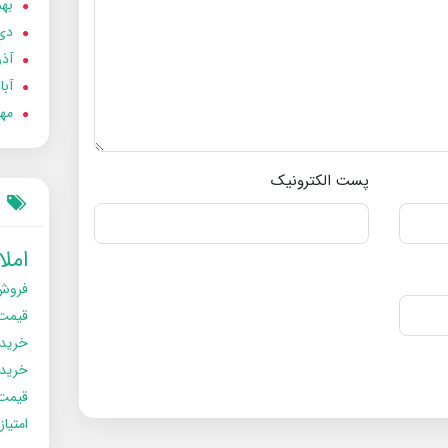
بهمن
دی 02
آذر 02
آبان 
مهر 2
پست الکترونیک
امل
فروش
قیمت
خرید
خریدو
قیمت
امتیا