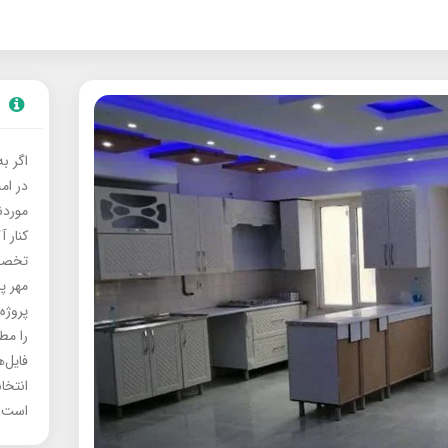
اگر ب
در ام
موردنی
کنار آ
تخصصی
مهر پ
پروژه
را مط
فایل‌
انتخا
است.