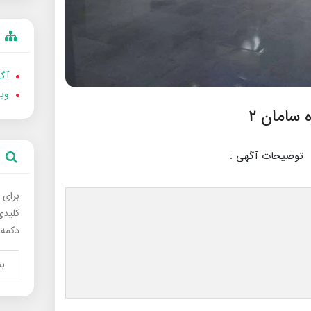
آگه
وب
توضیحات آگهی :
برای 
کلیدی
دکمه 