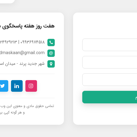
هفت روز هفته پاسخگوی 
09936974518 | 09024929213 | 09398370112
ndmaskaan@gmail.com
شهر جدید پرند - میدان است
تمامی حقوق مادی و معنوی این وب‌س
و هر گونه کپی برد