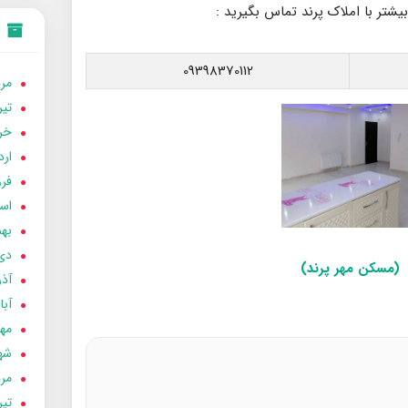
بیشتر با املاک پرند تماس بگیرید :
09398370112
مردا
تير 05
خردا
ارد
فرور
اسفن
بهمن
دی 04
(مسکن مهر پرند)
آذر 04
آبان 
مهر 4
شهری
مردا
تير 04