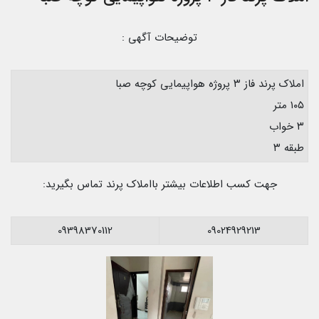
توضیحات آگهی :
املاک پرند فاز ۳ پروژه هواپیمایی کوچه صبا
۱۰۵ متر
۳ خواب
طبقه ۳
جهت کسب اطلاعات بیشتر بااملاک پرند تماس بگیرید:
09398370112
09024929213