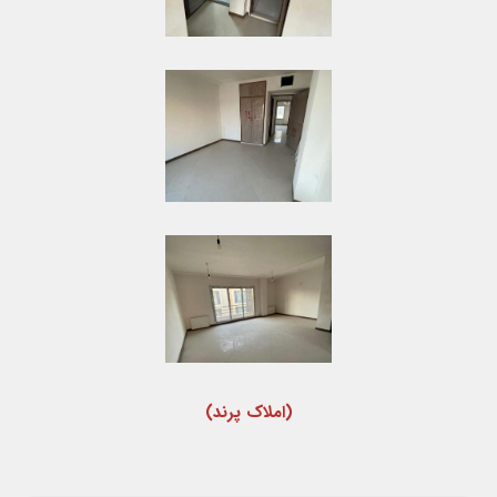
(املاک پرند)