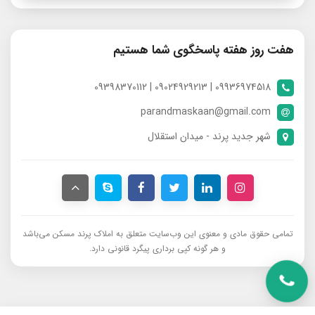
هفت روز هفته پاسخگوی شما هستیم
09936974518 | 09024929213 | 09398370112
parandmaskaan@gmail.com
شهر جدید پرند - میدان استقلال
تمامی حقوق مادی و معنوی این وب‌سایت متعلق به املاک پرند مسکن می‌باشد
و هر گونه کپی برداری پیگرد قانونی دارد.