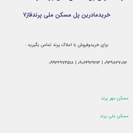
خریدمادرین پل مسکن ملی پرندفاز۷
برای خریدوفروش با املاک پرند تماس بگیرید :
09398370112 | 09024929213 | 09936974518
مسکن مهر پرند
مسکن ملی پرند