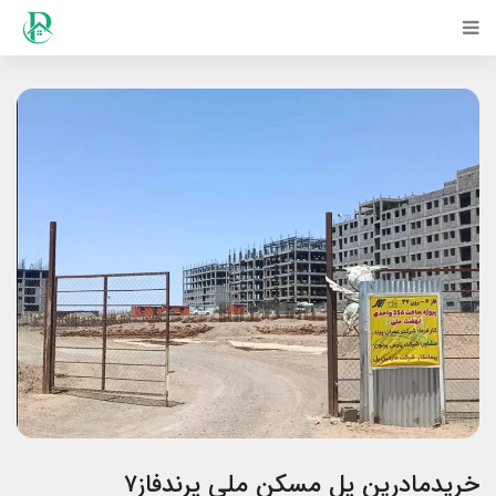
خریدمادرین پل مسکن ملی پرندفاز۷