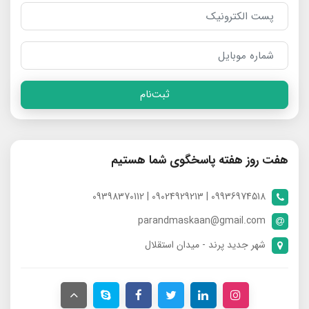
ثبت‌نام
هفت روز هفته پاسخگوی شما هستیم
09936974518 | 09024929213 | 09398370112
parandmaskaan@gmail.com
شهر جدید پرند - میدان استقلال