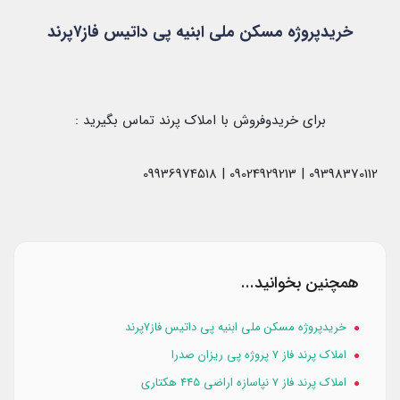
خریدپروژه مسکن ملی ابنیه پی داتیس فاز۷پرند
برای خریدوفروش با املاک پرند تماس بگیرید :
09398370112 | 09024929213 | 09936974518
همچنین بخوانید...
خریدپروژه مسکن ملی ابنیه پی داتیس فاز۷پرند
املاک پرند فاز ۷ پروژه پی ریزان صدرا
املاک پرند فاز ۷ نپاسازه اراضی ۴۴۵ هکتاری