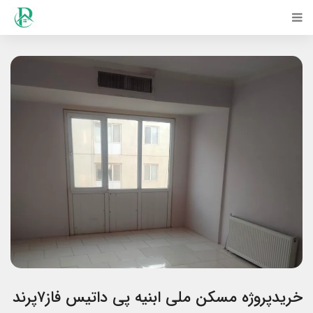
خریدپروژه مسکن ملی ابنیه پی داتیس فاز۷پرند