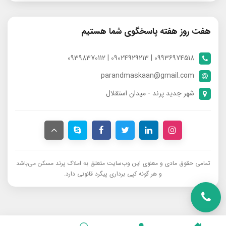
هفت روز هفته پاسخگوی شما هستیم
09936974518 | 09024929213 | 09398370112
parandmaskaan@gmail.com
شهر جدید پرند - میدان استقلال
تمامی حقوق مادی و معنوی این وب‌سایت متعلق به املاک پرند مسکن می‌باشد
و هر گونه کپی برداری پیگرد قانونی دارد.