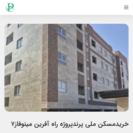
خریدمسکن ملی پرندپروژه راه آفرین مینوفاز۷