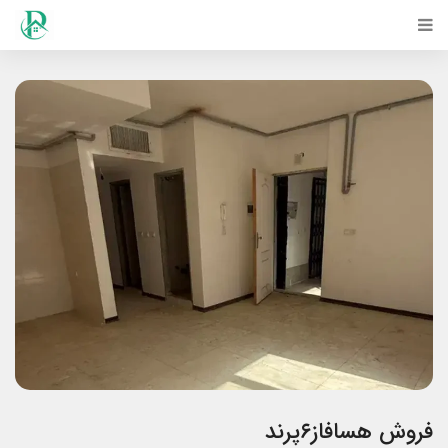
فروش هسافاز۶پرند