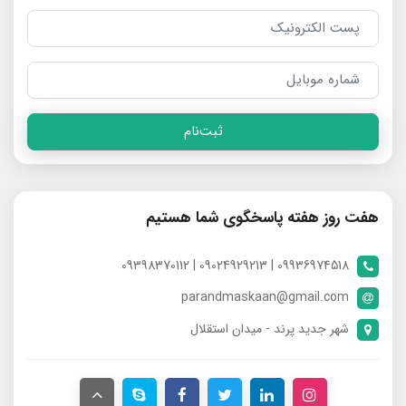
ثبت‌نام
هفت روز هفته پاسخگوی شما هستیم
09936974518 | 09024929213 | 09398370112
parandmaskaan@gmail.com
شهر جدید پرند - میدان استقلال