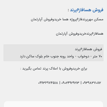
فروش هسافاز6پرند
:
مسکن مهرپرندفاز۶پروژه هسا خریدوفروش آپارتمان
هسافاز۶پرندخریدوفروش آپارتمان
فروش هسافاز6پرند
۷۰ متر - دوخواب - واحد روبه جنوب خام بلوک ساکن دارد
برای خریدوفروش با املاک پرند تماس بگیرید :
09398370112 | 09024929213 | 09936974518