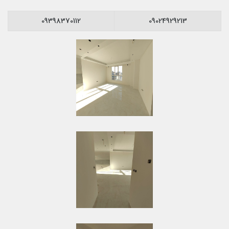
09398370112
09024929213