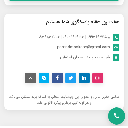
هفت روز هفته پاسخگوی شما هستیم
09936974518 | 09024929213 | 09398370112
parandmaskaan@gmail.com
شهر جدید پرند - میدان استقلال
تمامی حقوق مادی و معنوی این وب‌سایت متعلق به املاک پرند مسکن می‌باشد
و هر گونه کپی برداری پیگرد قانونی دارد.