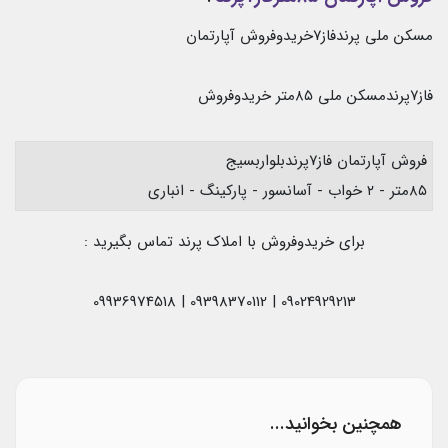
مسکن ملی پرندفاز۷خریدوفروش آپارتمان
فاز۷پرندمسکن ملی ۸۵متر خریدوفروش
فروش آپارتمان فاز۷پرندبلواربسیج
۸۵متر - ۲ خواب - آسانسور - پارکینگ - انباری
برای خریدوفروش با املاک پرند تماس بگیرید :
09024929213 | 09398370112 | 09936974518
همچنین بخوانید...