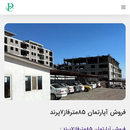
فروش آپارتمان ۸۵مترفاز۷پرند
فروش آپارتمان ۸۵مترفاز۷پرند
: