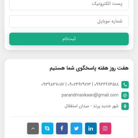
ثبت‌نام
هفت روز هفته پاسخگوی شما هستیم
09936974518 | 09024929213 | 09398370112
parandmaskaan@gmail.com
شهر جدید پرند - میدان استقلال