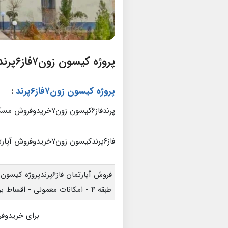
پروژه کیسون زون۷فاز۶پرند
پروژه کیسون زون۷فاز۶پرند
:
پرندفاز۶کیسون زون۷خریدوفروش مسکن مهرپرند
فاز۶پرندکیسون زون۷خریدوفروش آپارتمان
فروش آپارتمان فاز۶پرندپروژه کیسون زون۷
طبقه ۴ - امکانات معمولی - اقساط بروز - تخلیه
برای خریدوفر