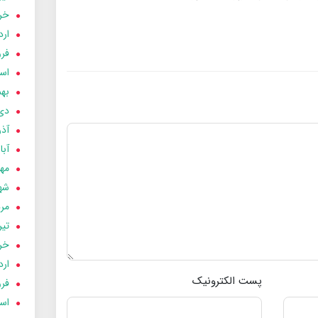
خردا
ارد
فرور
اسفن
بهمن
دی 03
آذر 03
آبان 
مهر 3
شهری
مردا
تير 03
خردا
ارد
پست الکترونیک
فرور
اسفن