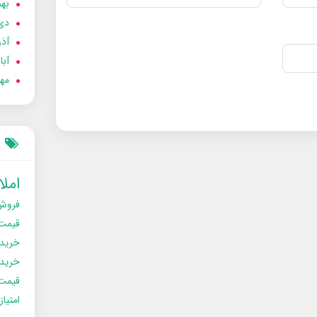
بهمن
دی 02
آذر 02
آبان 
مهر 2
امل
فروش
قیمت
خرید
خریدو
قیمت
امتیا