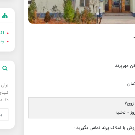
آگه
وب
برای 
کلیدی
دکمه 
وش با املاک پرند تماس بگیرید :