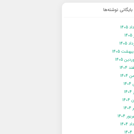
بایگانی نوشته‌ها
د 1405
14
د 1405
يبهشت 1405
دین 1405
د 1404
 1404
14
14
1404
140
ور 1404
د 1404
14