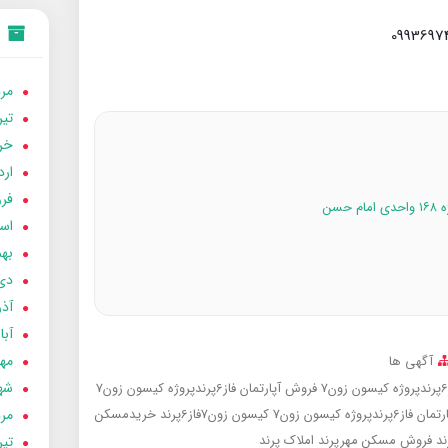
مردا
تير 05
خردا
ارد
فرور
اسفن
بهمن
دی 04
آذر 04
آبان 
مهر 4
آگهی ها
شهری
فروش آپارتمان فاز6پرندپروژه کیسون زون7
مردا
ان فاز6پرندپروژه کیسون زون7
کیسون زون7فاز6پرند
خریدمسکن
ند
فروش مسکن مهرپرند
املاک پرند
تير 04