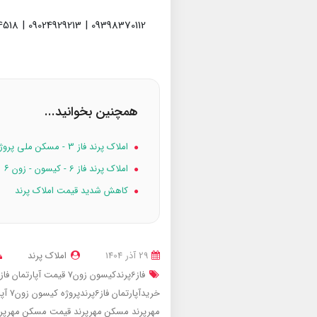
09398370112 | 09024929213 | 09936974518
همچنین بخوانید...
املاک پرند فاز 3 - مسکن ملی پروژه ۱۶۸ واحدی امام حسن
املاک پرند فاز 6 - کیسون - زون ۶
کاهش شدید قیمت املاک پرند
29 آذر 1404
املاک پرند
فاز6پرندکیسون زون7
قیمت آپارتمان فاز6پرندپروژه کیسون زون7
خریدآپارتمان فاز6پرندپروژه کیسون زون7
آپارتم
مهرپرند
مسکن مهرپرند
قیمت مسکن مهرپر