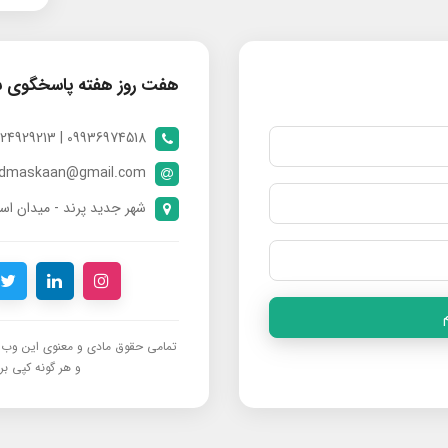
هفت روز هفته پاسخگوی 
09936974518 | 09024929213 | 09398370112
ndmaskaan@gmail.com
شهر جدید پرند - میدان است
تمامی حقوق مادی و معنوی این وب‌س
و هر گونه کپی برد