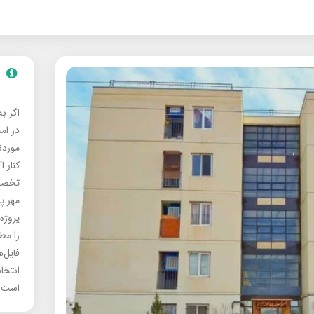
اگر ب
در ام
موردنی
کنار آ
تخصصی
مهر پ
پروژه
را مط
فایل‌
انتخا
است.