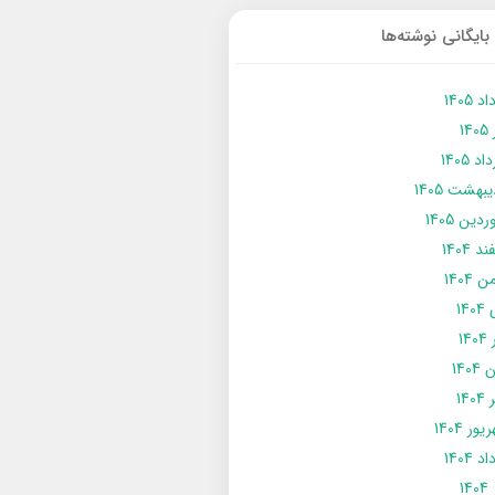
بایگانی نوشته‌ها
د 1405
14
د 1405
يبهشت 1405
دین 1405
د 1404
 1404
14
14
1404
140
ور 1404
د 1404
14