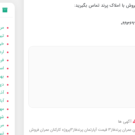
روش با املاک پرند تماس بگیرید:
مردا
تير 05
خردا
ارد
فرور
اسفن
بهمن
دی 04
آذر 04
آبان 
مهر 4
شهری
آگهی ها
مردا
ن عمران پرندفاز3
قیمت آپارتمان پرندفاز3پروژه کارکنان عمران
فروش
تير 04