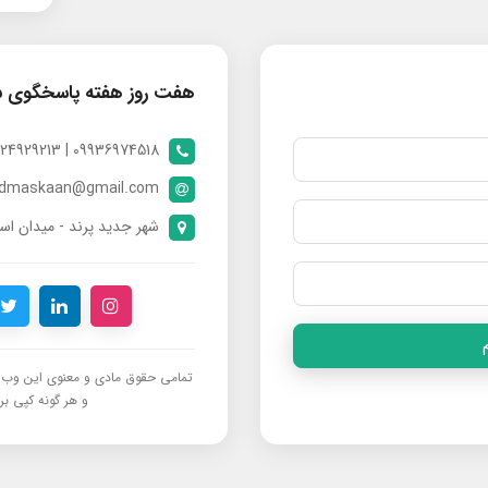
هفت روز هفته پاسخگوی 
09936974518 | 09024929213 | 09398370112
ndmaskaan@gmail.com
شهر جدید پرند - میدان است
تمامی حقوق مادی و معنوی این وب‌س
و هر گونه کپی برد