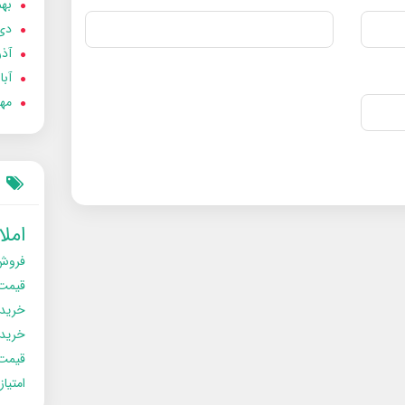
بهمن
دی 02
آذر 02
آبان 
مهر 2
امل
فروش
قیمت
خرید
خریدو
قیمت
امتیا