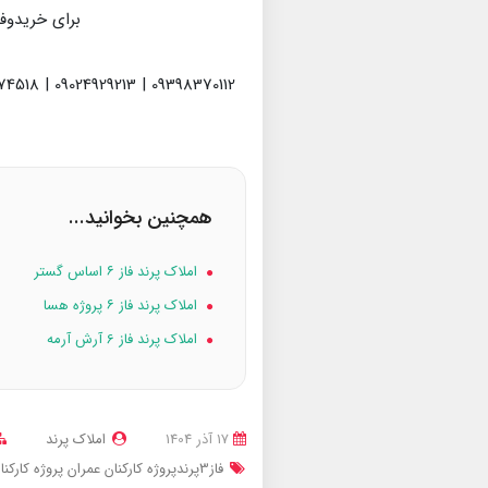
برای خریدوف
09398370112 | 09024929213 | 09936974518
همچنین بخوانید...
املاک پرند فاز ۶ اساس گستر
املاک پرند فاز ۶ پروژه هسا
املاک پرند فاز 6 آرش آرمه
17 آذر 1404
املاک پرند
فاز3پرندپروژه کارکنان عمران
پروژه کارکنا