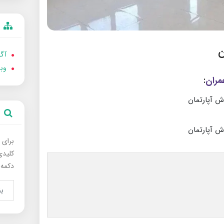
آگه
وب
:
برای 
کلیدی
دکمه 