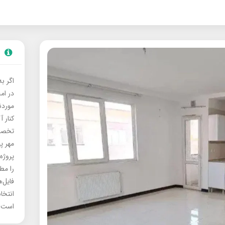
اگر ب
در ام
موردنی
کنار آ
تخصصی
مهر پ
پروژه
را مط
فایل‌
انتخا
است.