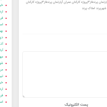
پرندفاز3پروژه کارکنان عمران
آپارتمان پرندفاز3پروژه کارکنان
خردا
 شهرپرند
املاک پرند
ارد
فرور
اسفن
بهمن
دی 03
آذر 03
آبان 
مهر 3
شهری
مردا
تير 03
خردا
ارد
فرور
اسفن
پست الکترونیک