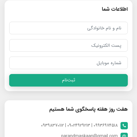
اطلاعات شما
ثبت‌نام
هفت روز هفته پاسخگوی شما هستیم
09936974518 | 09024929213 | 09398370112
parandmaskaan@gmail.com