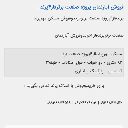
فروش آپارتمان پروژه صنعت برترفاز۴پرند
:
پرندفاز۴پروژه صنعت برترخریدوفروش مسکن مهرپرند
صنعت برترپرندفاز۴خریدوفروش آپارتمان
مسکن مهرپرندفاز۴پروژه صنعت برتر
۸۲ متری - دو خواب - فول امکانات - طبقه۳
آسانسور - پارکینگ و انباری
برای خریدوفروش با املاک پرند تماس بگیرید :
09398370112 | 09024929213 | 09936974518