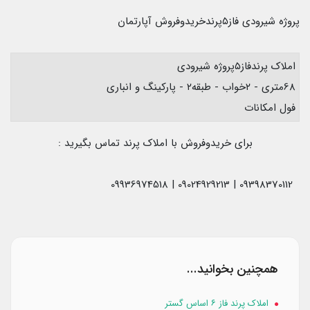
پروژه شیرودی فاز۵پرندخریدوفروش آپارتمان
املاک پرندفاز۵پروژه شیرودی
68متری - ۲خواب - طبقه۲ - پارکینگ و انباری
فول امکانات
برای خریدوفروش با املاک پرند تماس بگیرید :
09398370112 | 09024929213 | 09936974518
همچنین بخوانید...
املاک پرند فاز ۶ اساس گستر