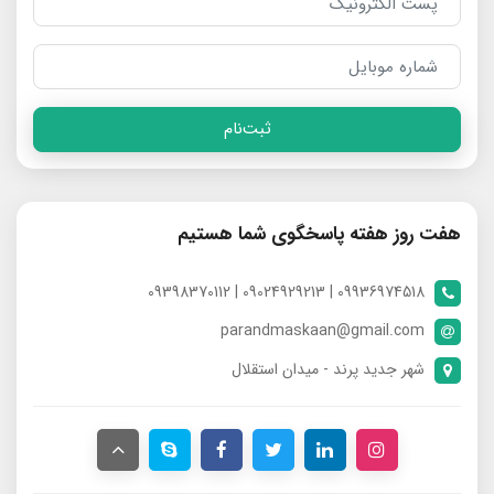
ثبت‌نام
هفت روز هفته پاسخگوی شما هستیم
09936974518 | 09024929213 | 09398370112
parandmaskaan@gmail.com
شهر جدید پرند - میدان استقلال