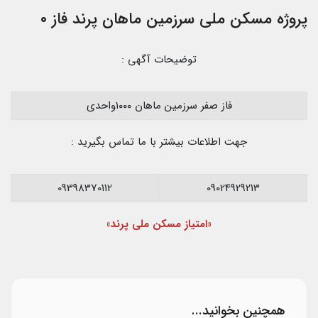
پروژه مسکن ملی سرزمین ماهان پرند فاز ۰
توضیحات آگهی :
فاز صفر سرزمین ماهان ۱۰۰۰واحدی
جهت اطلاعات بیشتر با ما تماس بگیرید :
09398370112
09024929213
«امتیاز مسکن ملی پرند»
همچنین بخوانید...