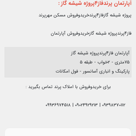
آپارتمان پرندفاز۴پروژه شیشه گاز
:
پروژه شیشه گازفاز۴پرندخریدوفروش مسکن مهرپرند
فاز۴پرندپروژه شیشه گازخریدوفروش آپارتمان
آپارتمان فاز۴پرندپروژه شیشه گاز
۷۵متری - ۲خواب - طبقه ۵
پارکینگ و انباری آسانسور - فول امکانات
برای خریدوفروش با املاک پرند تماس بگیرید :
09398370112 | 09024929213 | 09936974518