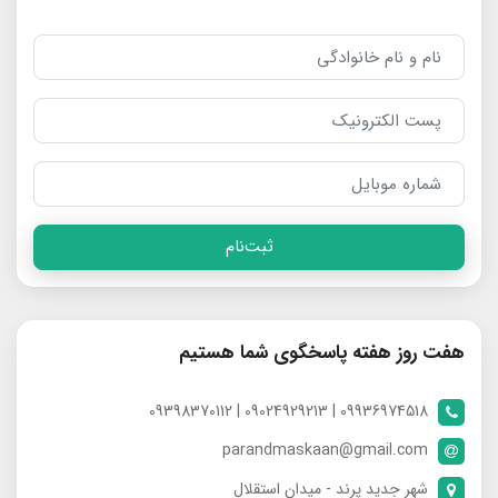
ثبت‌نام
هفت روز هفته پاسخگوی شما هستیم
09936974518 | 09024929213 | 09398370112
parandmaskaan@gmail.com
شهر جدید پرند - میدان استقلال