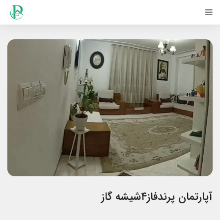
آپارتمان پرندفاز۴شیشه گاز