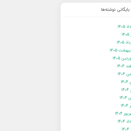
بایگانی نوشته‌ها
د 1405
14
د 1405
يبهشت 1405
دین 1405
د 1404
 1404
14
14
1404
140
ور 1404
د 1404
14