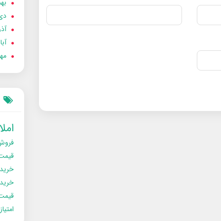
بهمن
دی 02
آذر 02
آبان 
مهر 2
امل
فروش
قیمت
خرید
خریدو
قیمت
امتیا