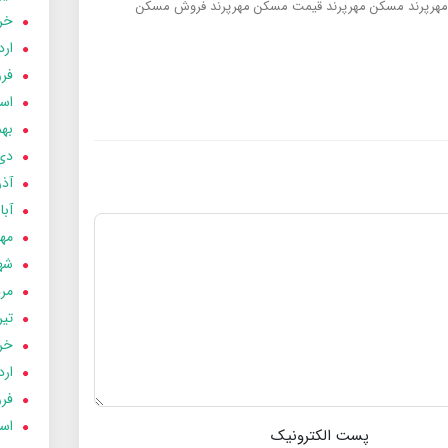
هرپرند
مسکن مهرپرند
قیمت مسکن مهرپرند
فروش مسکن
خردا
ارد
فرور
اسفن
بهمن
دی 03
آذر 03
آبان 
مهر 3
شهری
مردا
تير 03
خردا
ارد
فرور
اسفن
پست الکترونیک