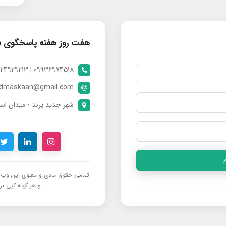
هفت روز هفته پاسخگوی 
09936974518 | 09024929213 | 09398370112
ndmaskaan@gmail.com
شهر جدید پرند - میدان است
تمامی حقوق مادی و معنوی این وب‌س
و هر گونه کپی برد