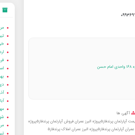
مردا
تير 05
خردا
ارد
فرور
اسفن
بهمن
دی 04
آذر 04
آبان 
مهر 4
آگهی ها
شهری
ت آپارتمان پرندفاز5پروژه البرز عمران
فروش آپارتمان پرندفاز5پروژه
مردا
آپارتمان پرندفاز5پروژه البرز عمران
املاک پرندفاز5
تير 04