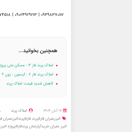
09398370112 | 09024929213 | 09936974518
همچنین بخوانید...
املاک پرند فاز 3 - مسکن ملی پروژه ۱۶۸ واحدی امام حسن
املاک پرند فاز 6 - کیسون - زون ۶
کاهش شدید قیمت املاک پرند
17 آبان 1404
املاک پرند
البرزعمران فاز5پرند
فاز5پرندالبرزعمران
قیم
البرز عمران
خریدآپارتمان پرندفاز5پروژه البرز عمران