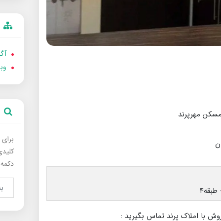
آگه
وب
برای 
کلیدی
دکمه 
وش با املاک پرند تماس بگیرید :