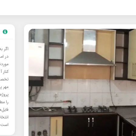
اگر ب
در ام
موردنی
کنار آ
تخصصی
مهر پ
پروژه
را مط
فایل‌
انتخا
است.