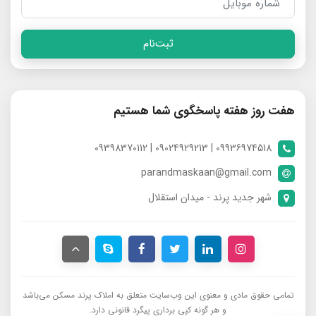
ثبت‌نام
هفت روز هفته پاسخگوی شما هستیم
09936974518 | 09024929213 | 09398370112
parandmaskaan@gmail.com
شهر جدید پرند - میدان استقلال
تمامی حقوق مادی و معنوی این وب‌سایت متعلق به املاک پرند مسکن می‌باشد
و هر گونه کپی برداری پیگرد قانونی دارد.