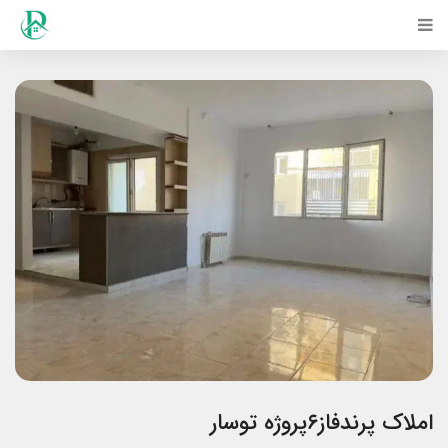
املاک پرندفاز۶پروژه توسار