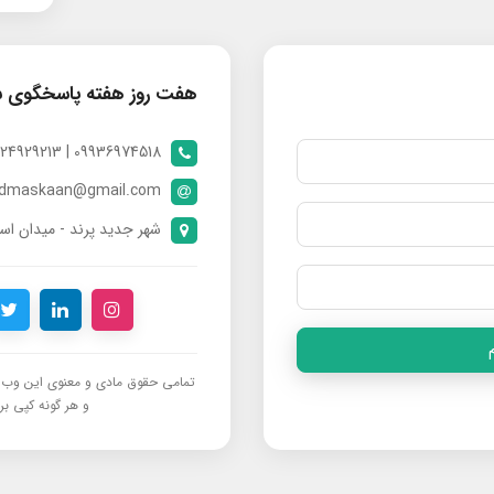
هفت روز هفته پاسخگوی 
09936974518 | 09024929213 | 09398370112
ndmaskaan@gmail.com
شهر جدید پرند - میدان است
تمامی حقوق مادی و معنوی این وب‌س
و هر گونه کپی برد