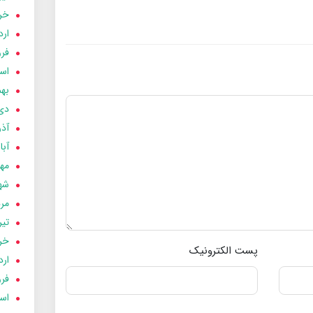
خردا
ارد
فرور
اسفن
بهمن
دی 03
آذر 03
آبان 
مهر 3
شهری
مردا
تير 03
خردا
پست الکترونیک
ارد
فرور
اسفن