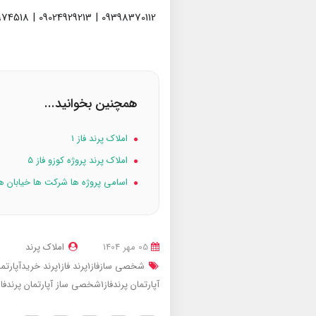
09398370112 | 09024929213 | 09936974518
همچنین بخوانید...
املاک پرند فاز ۱
املاک پرند پروژه کوزو فاز 5
اسامی پروژه ها شرکت ها خیابان ها ک
05 مهر 1404
املاک پرند
شخصی سازفاز1پرند
فاز1پرند
خریدآپارتمان پرن
آپارتمان پرندفاز1شخصی ساز
آپارتمان پرندفاز1شخصی سا