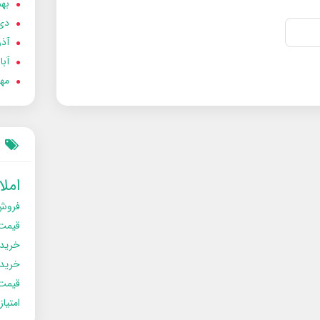
بهمن
دی 02
آذر 02
آبان 
مهر 2
امل
فروش
قیمت
خرید
خریدو
قیمت
امتیا