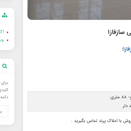
سازفاز۱
آگه
وب
ز۱
:
برای 
کلیدی
دکمه 
وش با املاک پرند تماس بگیرید :