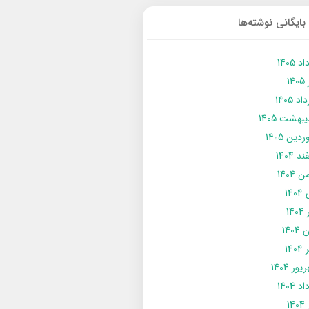
بایگانی نوشته‌ها
د 1405
14
د 1405
يبهشت 1405
دین 1405
د 1404
 1404
14
14
1404
140
ور 1404
د 1404
14