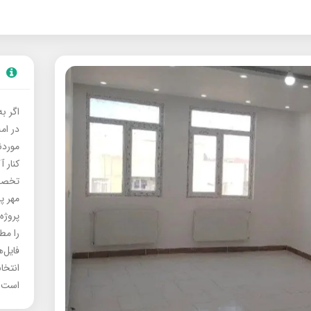
اگر ب
در ام
موردنی
کنار آ
تخصصی
مهر پ
پروژه
را مط
فایل‌
انتخا
است.