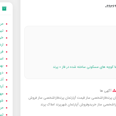
مردا
تير 05
خردا
ارد
فرور
اسفن
بهمن
وچه های مسکونی ساخته شده در فاز ۰ پرند
دی 04
آذر 04
آبان 
آگهی ها
مهر 4
دفاز1شخصی ساز
قیمت آپارتمان پرندفاز1شخصی ساز
فروش
شهری
ز
خریدوفروش آپارتمان شهرپرند
املاک پرند
مردا
تير 04