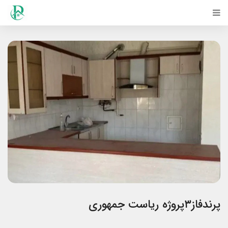
پرندفاز۳پروژه ریاست جمهوری