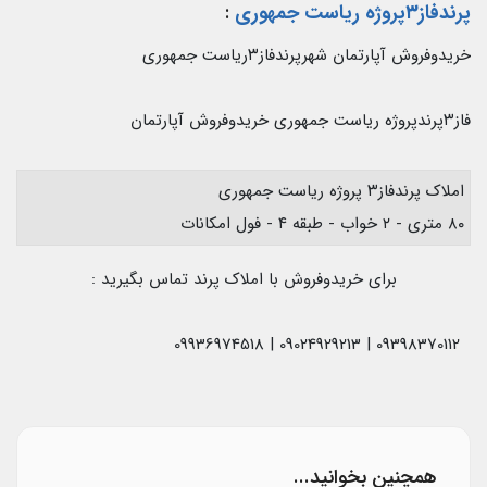
پرندفاز۳پروژه ریاست جمهوری
:
خریدوفروش آپارتمان شهرپرندفاز۳ریاست جمهوری
فاز۳پرندپروژه ریاست جمهوری خریدوفروش آپارتمان
املاک پرندفاز۳ پروژه ریاست جمهوری
۸۰ متری - ۲ خواب - طبقه ۴ - فول امکانات
برای خریدوفروش با املاک پرند تماس بگیرید :
09398370112 | 09024929213 | 09936974518
همچنین بخوانید...