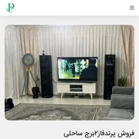
فروش پرندفاز۲برج ساحلی