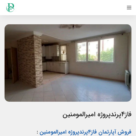
فاز۴پرندپروژه امیرالمومنین
فروش آپارتمان فاز۴پرندپروژه امیرالمومنین
: