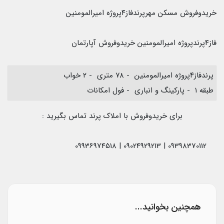
خریدوفروش مسکن مهرپرندفاز۴پروژه امیرالمومنین
فاز۴پرندپروژه امیرالمومنین خریدوفروش آپارتمان
پرندفاز۴پروژه امیرالمومنین - ۷۸ متری - ۲ خواب
طبقه ۱ - پارکینگ و انباری - فول امکانات
برای خریدوفروش با املاک پرند تماس بگیرید :
09398370112 | 09024929213 | 09936974518
همچنین بخوانید...