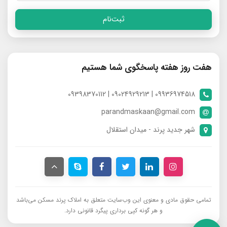
ثبت‌نام
هفت روز هفته پاسخگوی شما هستیم
09936974518 | 09024929213 | 09398370112
parandmaskaan@gmail.com
شهر جدید پرند - میدان استقلال
تمامی حقوق مادی و معنوی این وب‌سایت متعلق به املاک پرند مسکن می‌باشد
و هر گونه کپی برداری پیگرد قانونی دارد.