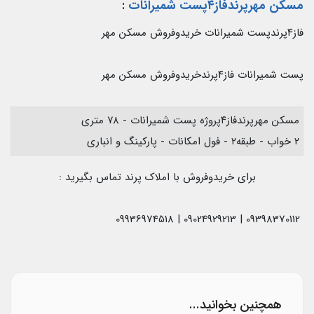
مسکن مهرپرندفاز۴پست شمیرانات
:
فاز۴پرندپست شمیرانات خریدوفروش مسکن مهر
پست شمیرانات فاز۴پرندخریدوفروش مسکن مهر
مسکن مهرپرندفاز۴پروژه پست شمیرانات - ۷۸ متری
۲ خواب - طبقه۲ - فول امکانات - پارکینگ و انباری
برای خریدوفروش با املاک پرند تماس بگیرید :
09398370112 | 09024929213 | 09936974518
همچنین بخوانید...