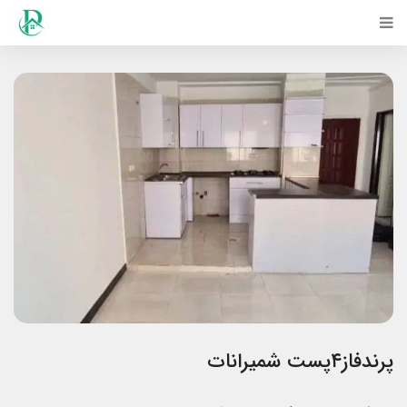
پرندفاز۴پست شمیرانات