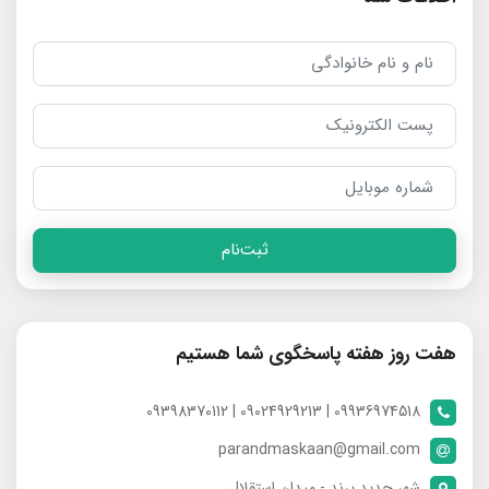
ثبت‌نام
هفت روز هفته پاسخگوی شما هستیم
09936974518 | 09024929213 | 09398370112
parandmaskaan@gmail.com
شهر جدید پرند - میدان استقلال