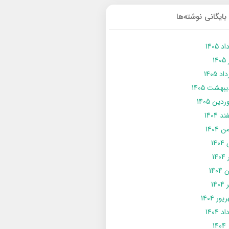
بایگانی نوشته‌ها
د 1405
14
د 1405
يبهشت 1405
دین 1405
د 1404
 1404
14
14
1404
140
ور 1404
د 1404
14