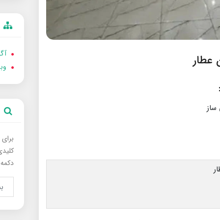
آگه
وب
برای 
کلیدی
دکمه 