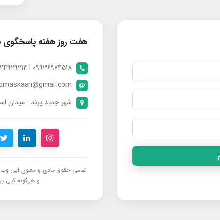
هفت روز هفته پاسخگوی 
09936974518 | 09024929213 | 09398370112
ndmaskaan@gmail.com
شهر جدید پرند - میدان است
تمامی حقوق مادی و معنوی این وب‌س
و هر گونه کپی برد