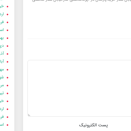
خردا
ارد
فرور
اسفن
بهمن
دی 03
آذر 03
آبان 
مهر 3
شهری
مردا
تير 03
خردا
ارد
فرور
اسفن
پست الکترونیک