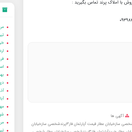
وش با املاک پرند تماس بگیرید :
مردا
تير 05
خردا
ارد
فرور
اسفن
بهمن
دی 04
آذر 04
آبان 
مهر 4
شهری
آگهی ها
مردا
قیمت آپارتمان فاز3پرندشخصی سازخیابان
تير 04
خریدآپارتمان فاز3پرندشخصی سازخیابان عطار
شخصی