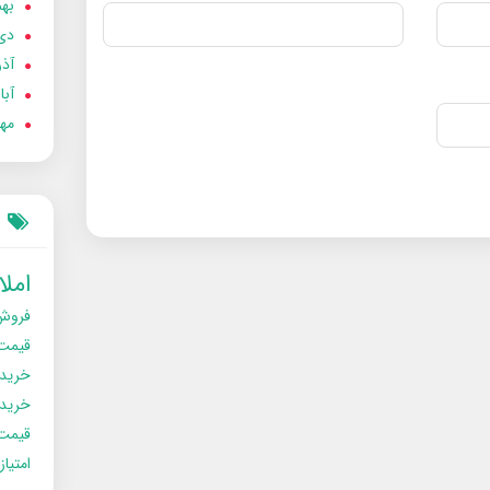
بهمن
دی 02
آذر 02
آبان 
مهر 2
امل
فروش
قیمت
خرید
خریدو
قیمت
امتیا