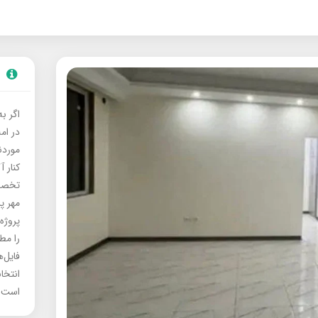
اگر ب
در ام
موردنی
کنار آ
تخصصی
مهر پ
پروژه
را مط
فایل‌
انتخا
است.