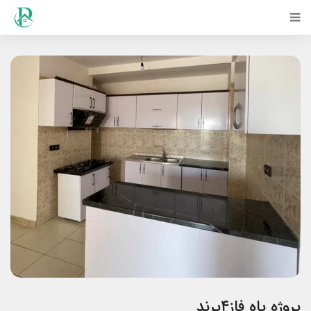
پروژه پاه فاز۴پرند