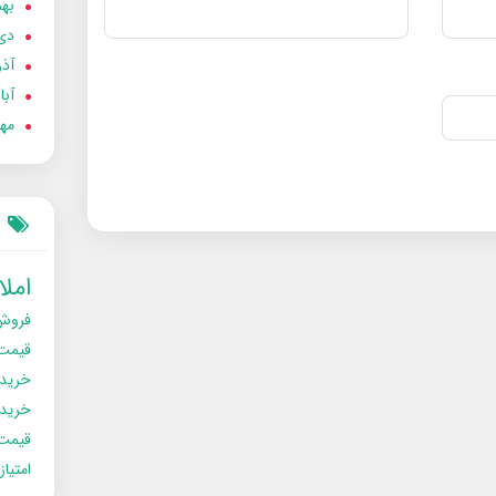
بهمن
دی 02
آذر 02
آبان 
مهر 2
امل
فروش
قیمت
خرید
خریدو
قیمت
امتیا