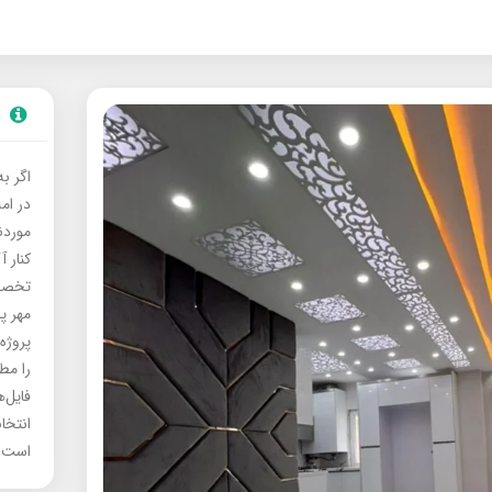
اگر ب
در ام
موردنی
کنار آ
تخصصی
مهر پ
پروژه
را مط
فایل‌
انتخا
است.