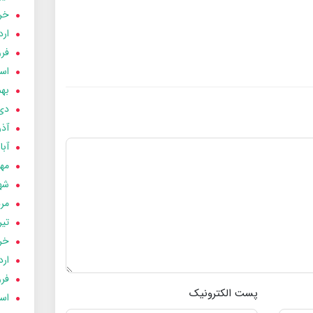
خردا
ارد
فرور
اسفن
بهمن
دی 03
آذر 03
آبان 
مهر 3
شهری
مردا
تير 03
خردا
ارد
فرور
پست الکترونیک
اسفن