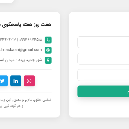
هفت روز هفته پاسخگوی 
09936974518 | 09024929213 | 09398370112
ndmaskaan@gmail.com
شهر جدید پرند - میدان است
تمامی حقوق مادی و معنوی این وب‌س
و هر گونه کپی برد