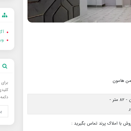
آگه
وب
برای 
کلیدی
دکمه 
وش با املاک پرند تماس بگیرید :