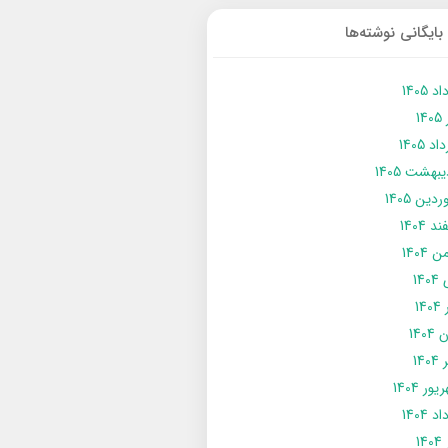
بایگانی نوشته‌ها
د 1405
14
د 1405
يبهشت 1405
دین 1405
د 1404
 1404
14
14
1404
140
ور 1404
د 1404
14