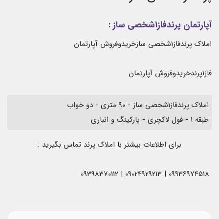
آپارتمان پرندفاز۱شخصی ساز
:
املاک پرندفاز۱شخصی سازخریدوفروش آپارتمان
فاز۱پرندخریدوفروش آپارتمان
املاک پرندفاز۱شخصی ساز - ۹۰ متری - دو خواب
طبقه ۱ - فول لاکچری - پارکینگ و انباری
برای اطلاعات بیشتر با املاک پرند تماس بگیرید :
09936974518 | 09024929213 | 09398370112