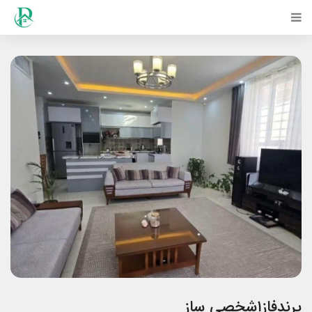
پرندفاز۱شخصی ساز