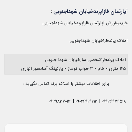
آپارتمان فاز۱پرندخیابان شهداجنوبی
:
خریدوفروش آپارتمان فاز۱پرندخیابان شهداجنوبی
املاک پرندفاز۱خیابان شهداجنوبی
املاک پرندفاز۱شخصی سازخیابان شهدا جنوبی
۱۲۵ متری - خام - ۳ خواب نوساز - پارکینگ آسانسور انباری
برای اطلاعات بیشتر با املاک پرند تماس بگیرید :
09936974518 | 09024929213 | 09398370112