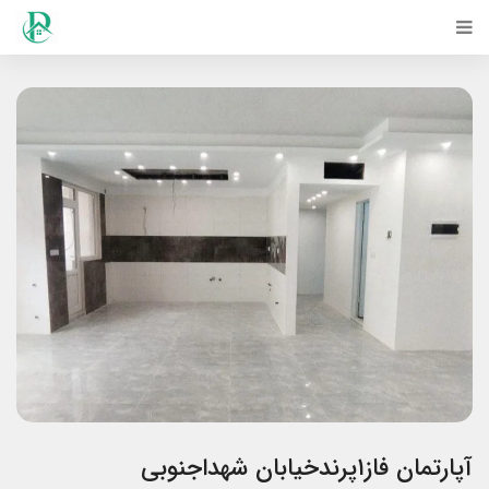
آپارتمان فاز۱پرندخیابان شهداجنوبی