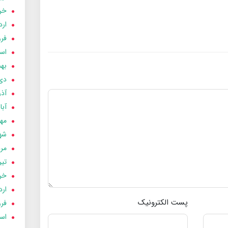
خردا
ارد
فرور
اسفن
بهمن
دی 03
آذر 03
آبان 
مهر 3
شهری
مردا
تير 03
خردا
ارد
پست الکترونیک
فرور
اسفن