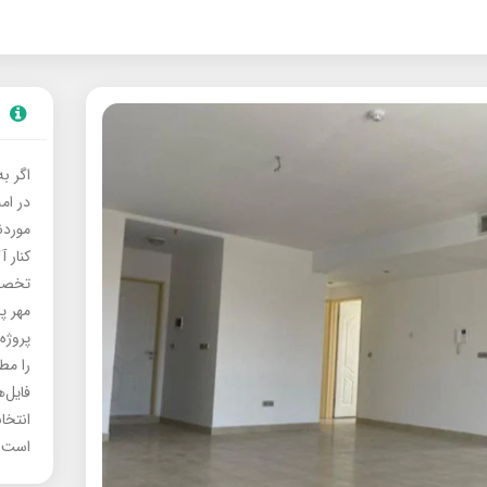
اگر ب
در ام
موردنی
کنار آ
تخصصی
مهر پ
پروژه
را مط
فایل‌
انتخا
است.