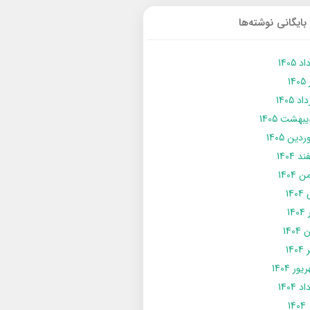
بایگانی نوشته‌ها
د 1405
14
د 1405
يبهشت 1405
دین 1405
د 1404
 1404
14
14
1404
140
ور 1404
د 1404
14