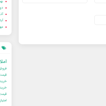
بهمن
دی 02
آذر 02
آبان 
مهر 2
امل
فروش
قیمت
خرید
خریدو
قیمت
امتیا