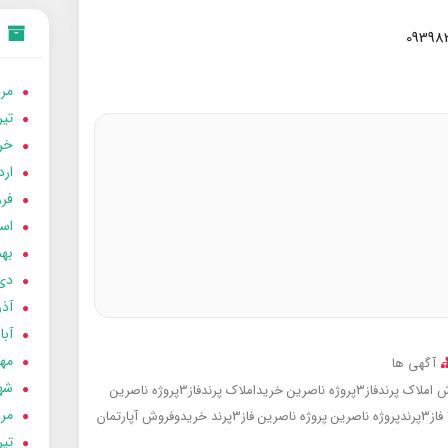
مردا
تير 05
خردا
ارد
فرور
اسفن
بهمن
دی 04
آذر 04
آبان 
مهر 4
آگهی ها
شهری
لاک پرندفاز3پروژه ناصرین
خریداملاک پرندفاز3پروژه ناصرین
مردا
فاز3پرندپروژه ناصرین
پروژه ناصرین فاز3پرند
خریدوفروش آپارتمان
تير 04