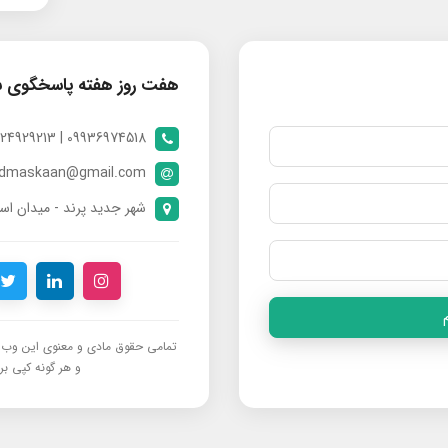
هفت روز هفته پاسخگوی 
09936974518 | 09024929213 | 09398370112
ndmaskaan@gmail.com
شهر جدید پرند - میدان است
تمامی حقوق مادی و معنوی این وب‌س
و هر گونه کپی برد