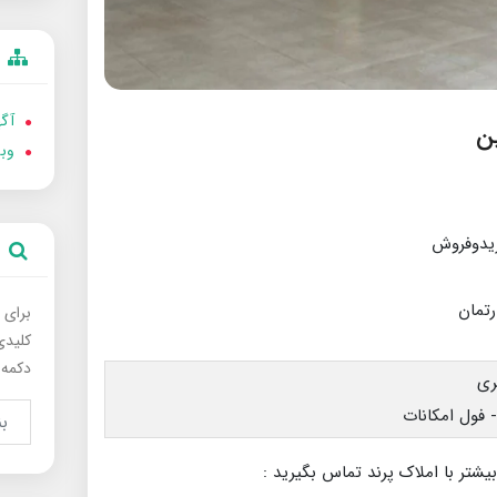
آگه
وب
برای 
کلیدی
دکمه 
بیشتر با املاک پرند تماس بگیرید :