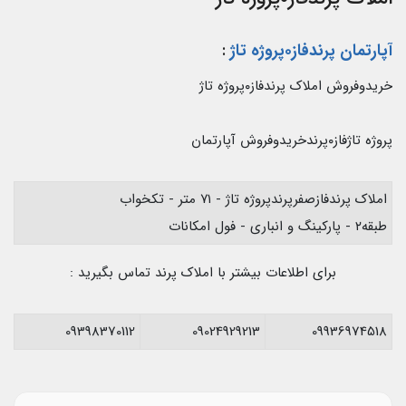
آپارتمان پرندفاز۰پروژه تاژ
:
خریدوفروش املاک پرندفاز۰پروژه تاژ
پروژه تاژفاز۰پرندخریدوفروش آپارتمان
املاک پرندفازصفرپرندپروژه تاژ - ۷۱ متر - تکخواب
طبقه۲ - پارکینگ و انباری - فول امکانات
برای اطلاعات بیشتر با املاک پرند تماس بگیرید :
09398370112
09024929213
09936974518