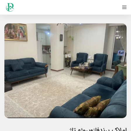
املاک پرندفاز۰پروژه تاژ