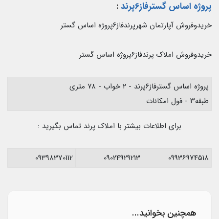
پروژه اساس گسترفاز۶پرند
:
خریدوفروش آپارتمان شهرپرندفاز۶پروژه اساس گستر
خریدوفروش املاک پرندفاز۶پروژه اساس گستر
پروژه اساس گسترفاز۶پرند - ۲ خواب - ۷۸ متری
طبقه۳ - فول امکانات
برای اطلاعات بیشتر با املاک پرند تماس بگیرید :
09398370112
09024929213
09936974518
همچنین بخوانید...