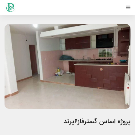
پروژه اساس گسترفاز۶پرند