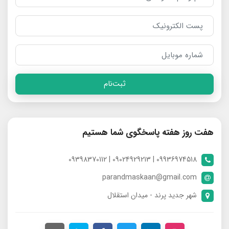
ثبت‌نام
هفت روز هفته پاسخگوی شما هستیم
09936974518 | 09024929213 | 09398370112
parandmaskaan@gmail.com
شهر جدید پرند - میدان استقلال