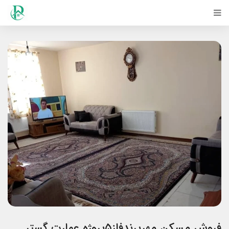
فروش مسکن مهرپرندفاز۵پروژه عمارت گستر