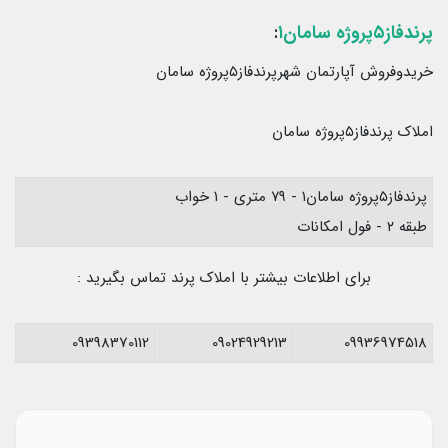
پرندفاز۵پروژه سامان۱
:
خریدوفروش آپارتمان شهرپرندفاز۵پروژه سامان
املاک پرندفاز۵پروژه سامان
پرندفاز۵پروژه سامان۱ - ۷۹ متری - ۱ خواب
طبقه ۲ - فول امکانات
برای اطلاعات بیشتر با املاک پرند تماس بگیرید :
09398370112
09024929213
09936974518