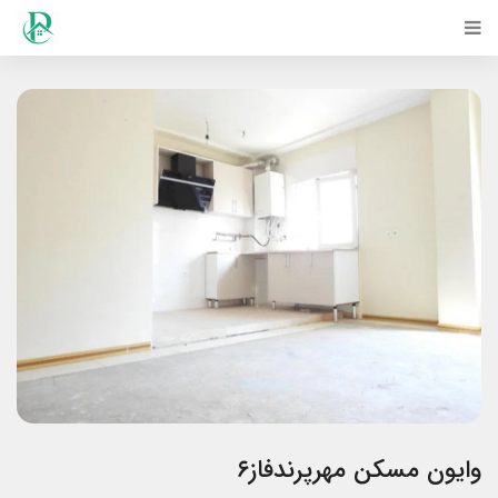
وایون مسکن مهرپرندفاز۶