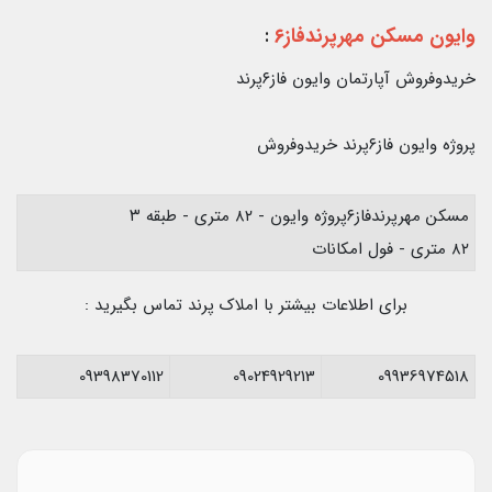
وایون مسکن مهرپرندفاز۶
:
خریدوفروش آپارتمان وایون فاز۶پرند
پروژه وایون فاز۶پرند خریدوفروش
مسکن مهرپرندفاز۶پروژه وایون - ۸۲ متری - طبقه ۳
۸۲ متری - فول امکانات
برای اطلاعات بیشتر با املاک پرند تماس بگیرید :
09398370112
09024929213
09936974518