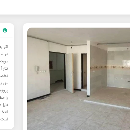
اگر ب
در ام
موردنی
کنار آ
تخصصی
مهر پ
پروژه
را مط
فایل‌
انتخا
است.