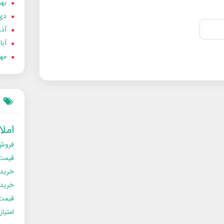
بهمن
دی 02
آذر 02
آبان 
مهر 2
امل
فروش
قیمت
خرید
خریدو
قیمت
امتیا