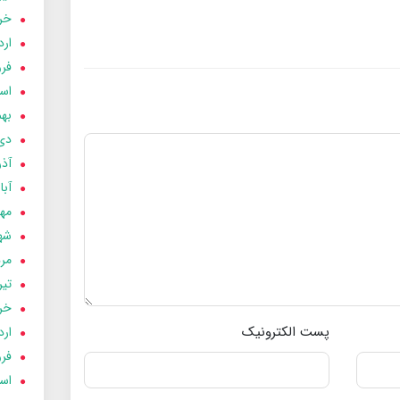
خردا
ارد
فرور
اسفن
بهمن
دی 03
آذر 03
آبان 
مهر 3
شهری
مردا
تير 03
خردا
پست الکترونیک
ارد
فرور
اسفن