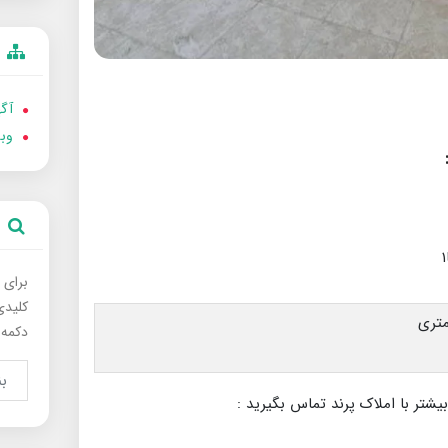
آگه
وب
برای 
کلیدی
دکمه 
بیشتر با املاک پرند تماس بگیرید :