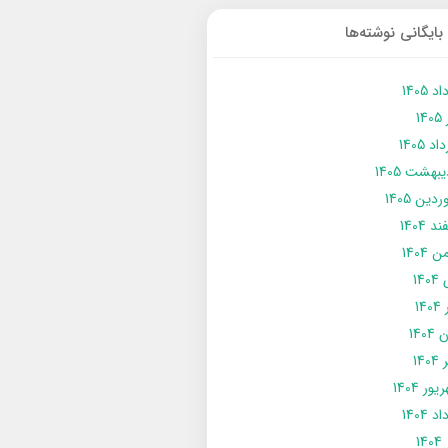
بایگانی نوشته‌ها
د 1405
14
د 1405
يبهشت 1405
دین 1405
د 1404
 1404
14
14
1404
140
ور 1404
د 1404
14