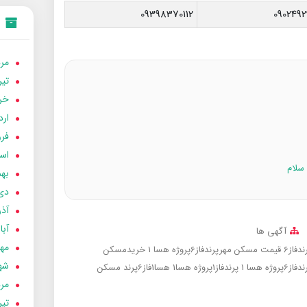
09398370112
0902492
مردا
تير 05
خردا
ارد
فرور
اسفن
بهمن
دی 04
آذر 04
آبان 
آگهی ها
مهر 4
قیمت مسکن مهرپرندفاز6پروژه هسا 1
خریدمسکن
شهری
 هسا 1
پرندفاز1پروژه هسا1
هسا1فاز6پرند
مسکن
مردا
تير 04