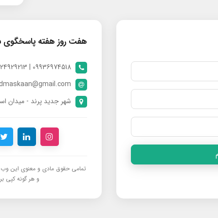
هفت روز هفته پاسخگوی 
09936974518 | 09024929213 | 09398370112
ndmaskaan@gmail.com
شهر جدید پرند - میدان است
تمامی حقوق مادی و معنوی این وب‌س
و هر گونه کپی برد