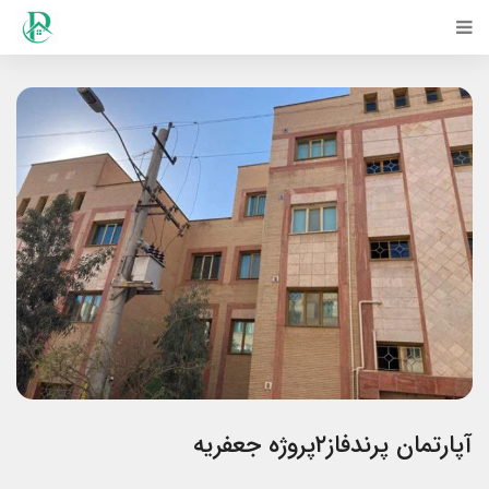
آپارتمان پرندفاز۲پروژه جعفریه