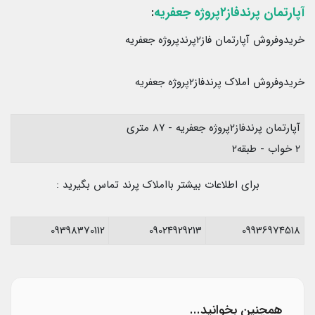
آپارتمان پرندفاز۲پروژه جعفریه
:
خریدوفروش آپارتمان فاز۲پرندپروژه جعفریه
خریدوفروش املاک پرندفاز۲پروژه جعفریه
آپارتمان پرندفاز۲پروژه جعفریه - ۸۷ متری
۲ خواب - طبقه۲
برای اطلاعات بیشتر بااملاک پرند تماس بگیرید :
09398370112
09024929213
09936974518
همچنین بخوانید...