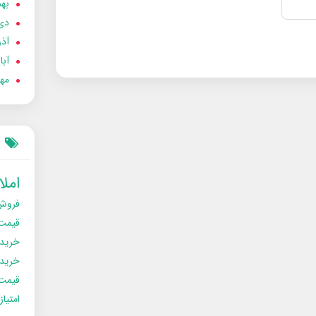
بهمن
دی 02
آذر 02
آبان 
مهر 2
امل
فروش
قیمت
خرید
خریدو
قیمت
امتیا