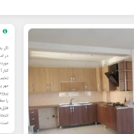
اگر ب
در ام
موردنی
کنار آ
تخصصی
مهر پ
پروژه
را مط
فایل‌
انتخا
است.