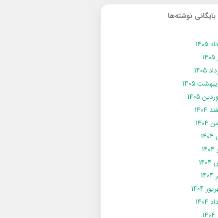
بایگانی نوشته‌ها
د 1405
14
د 1405
يبهشت 1405
دین 1405
د 1404
 1404
14
14
1404
140
ور 1404
د 1404
14