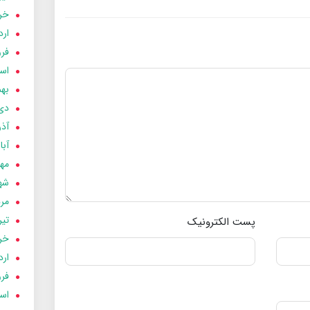
خردا
ارد
فرور
اسفن
بهمن
دی 03
آذر 03
آبان 
مهر 3
شهری
مردا
تير 03
پست الکترونیک
خردا
ارد
فرور
اسفن