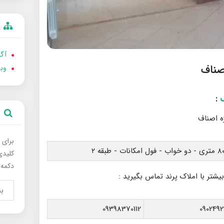
آگه
وب
:
برای 
کلیدی
دکمه 
بیشتر با املاک پرند تماس بگیرید :
09398370112
0902492