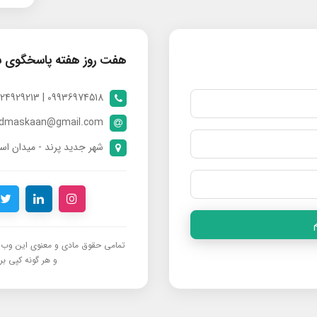
هفت روز هفته پاسخگوی 
09936974518 | 09024929213 | 09398370112
ndmaskaan@gmail.com
شهر جدید پرند - میدان است
تمامی حقوق مادی و معنوی این وب‌س
و هر گونه کپی برد