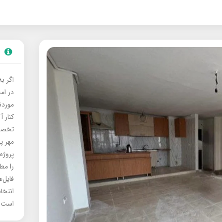
اگر ب
در ام
موردنی
کنار آ
تخصصی
مهر پ
پروژه
را مط
فایل‌
انتخا
است.