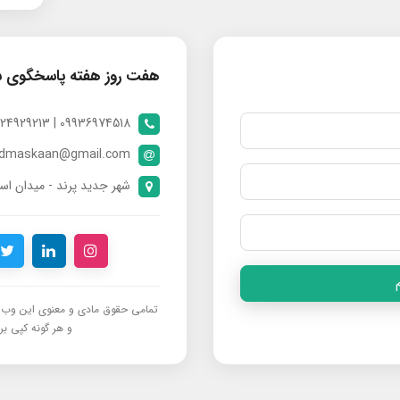
هفت روز هفته پاسخگوی 
09936974518 | 09024929213 | 09398370112
ndmaskaan@gmail.com
شهر جدید پرند - میدان است
تمامی حقوق مادی و معنوی این وب‌س
و هر گونه کپی برد