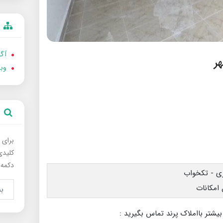
آگه
وب
برای 
کلیدی
دکمه 
بیشتر بااملاک پرند تماس بگیرید :