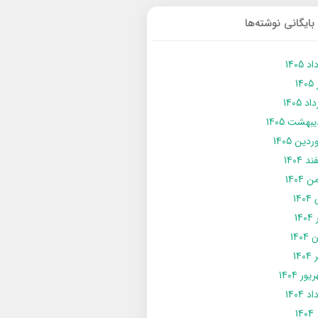
بایگانی نوشته‌ها
د 1405
14
د 1405
يبهشت 1405
دین 1405
د 1404
 1404
14
14
1404
140
ور 1404
د 1404
14