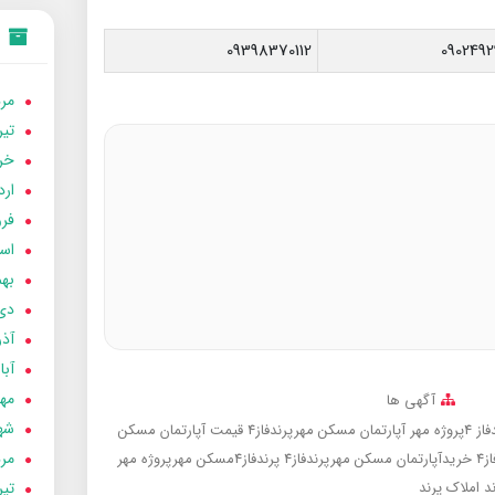
09398370112
0902492
مردا
تير 05
خردا
ارد
فرور
اسفن
بهمن
دی 04
آذر 04
آبان 
مهر 4
آگهی ها
شهری
ه مهر
آپارتمان مسکن مهرپرندفاز4
قیمت آپارتمان مسکن
مردا
4
خریدآپارتمان مسکن مهرپرندفاز4
پرندفاز4مسکن مهرپروژه مهر
تير 04
ند
املاک پرند