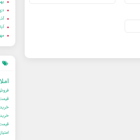
بهمن
دی 02
آذر 02
آبان 
مهر 2
امل
فروش
قیمت
خرید
خریدو
قیمت
امتیا