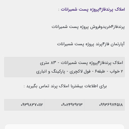
املاک پرندفاز۴پروژه پست شمیرانات
:
پرندفاز۴خریدوفروش پروژه پست شمیرانات
آپارتمان فاز۴پرند پروژه پست شمیرانات
املاک پرندفاز۴پروژه پست شمیرانات - ۸۳ متری
۲ خواب - طبقه۶ - فول لاکچری - پارکینگ و انباری
برای اطلاعات بیشتربا املاک پرند تماس بگیرید :
09398370112
09024929213
09936974518