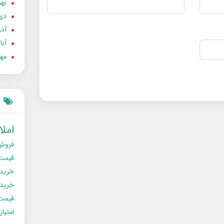
بهمن
دی 02
آذر 02
آبان 
مهر 2
امل
فروش
قیمت
خرید
خریدو
قیمت
امتیا