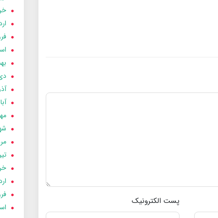
خردا
ارد
فرور
اسفن
بهمن
دی 03
آذر 03
آبان 
مهر 3
شهری
مردا
تير 03
خردا
ارد
فرور
پست الکترونیک
اسفن