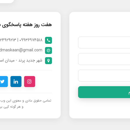
هفت روز هفته پاسخگوی 
09936974518 | 09024929213 | 09398370112
ndmaskaan@gmail.com
شهر جدید پرند - میدان است
تمامی حقوق مادی و معنوی این وب‌س
و هر گونه کپی برد