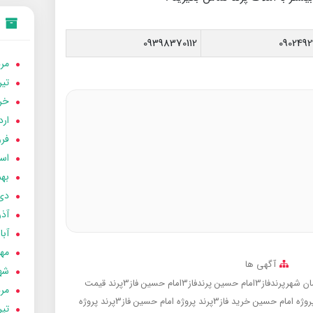
09398370112
0902492
مردا
تير 05
خردا
ارد
فرور
اسفن
بهمن
دی 04
آذر 04
آبان 
مهر 4
آگهی ها
شهری
رندفاز3امام حسین
پرندفاز3امام حسین
فاز3پرند
قیمت
مردا
خرید فاز3پرند پروژه امام حسین
فاز3پرند پروژه
تير 04