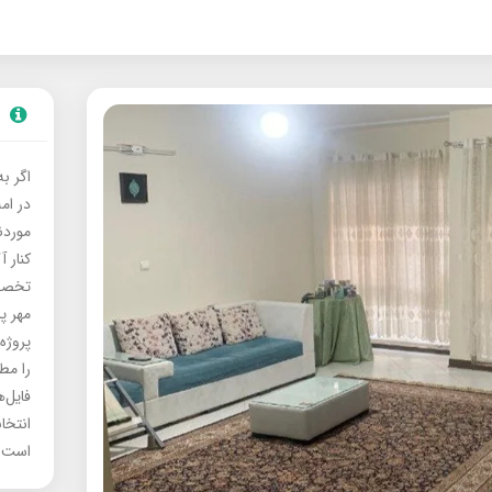
اگر ب
در ام
موردنی
کنار آ
تخصصی
مهر پ
پروژه
را مط
فایل‌
انتخا
است.