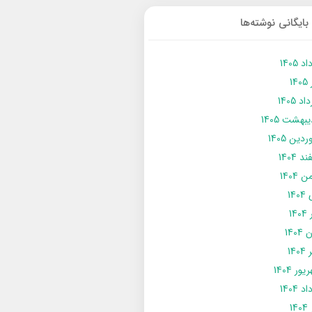
بایگانی نوشته‌ها
د 1405
14
د 1405
يبهشت 1405
دین 1405
د 1404
 1404
14
14
1404
140
ور 1404
د 1404
14