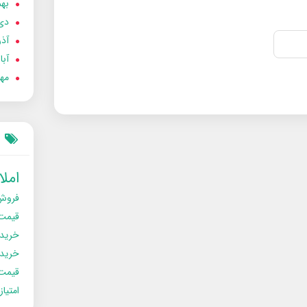
بهمن
دی 02
آذر 02
آبان 
مهر 2
امل
فروش
قیمت
خرید
خریدو
قیمت
امتیا