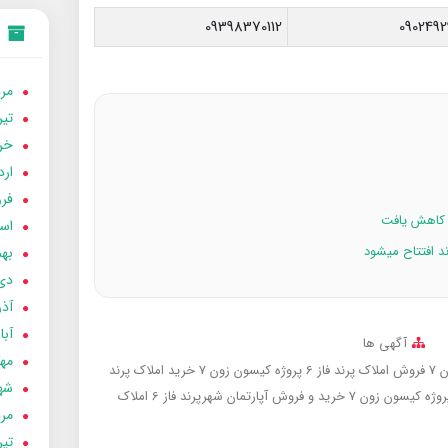
09398370112
0902492
مردا
تير 05
خردا
ارد
فرور
اسفن
بهمن
دی 04
آذر 04
آبان 
آگهی ها
مهر 4
فروش املاک پرند فاز 6 پروژه کیسون زون 7
خرید املاک پرند
شهری
خرید و فروش آپارتمان شهرپرند فاز 6
املاک
مردا
تير 04