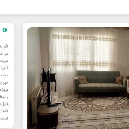
اگر ب
در ام
موردنی
کنار آ
تخصصی
مهر پ
پروژه
را مط
فایل‌
انتخا
است.