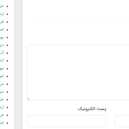
خردا
ارد
فرور
اسفن
بهمن
دی 03
آذر 03
آبان 
مهر 3
شهری
مردا
تير 03
خردا
ارد
پست الکترونیک
فرور
اسفن