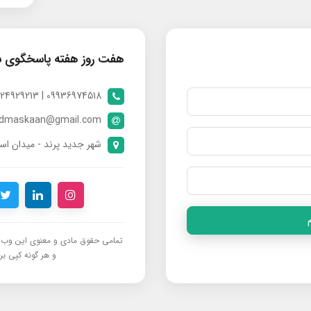
هفت روز هفته پاسخگوی 
09936974518 | 09024929213 | 09398370112
ndmaskaan@gmail.com
شهر جدید پرند - میدان است
تمامی حقوق مادی و معنوی این وب‌س
و هر گونه کپی برد