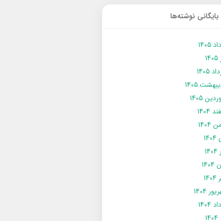
بایگانی نوشته‌ها
د 1405
14
د 1405
يبهشت 1405
دین 1405
د 1404
 1404
14
14
1404
140
ور 1404
د 1404
14