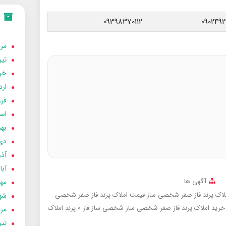
09398370112
0902492
مردا
تير 05
خردا
ارد
فرور
اسفن
بهمن
دی 04
آذر 04
آبان 
آگهی ها
مهر 4
لاک پرند فاز صفر شخصی ساز
قیمت املاک پرند فاز صفر شخصی
شهری
خرید املاک پرند فاز صفر شخصی ساز
شخصی ساز فاز 0 پرند
املاک
مردا
تير 04