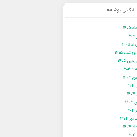
بایگانی نوشته‌ها
د 1405
14
د 1405
يبهشت 1405
دین 1405
د 1404
 1404
14
14
1404
140
ور 1404
د 1404
14