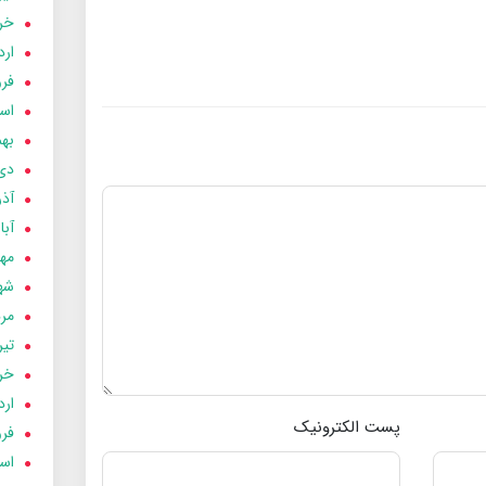
خردا
ارد
فرور
اسفن
بهمن
دی 03
آذر 03
آبان 
مهر 3
شهری
مردا
تير 03
خردا
ارد
پست الکترونیک
فرور
اسفن