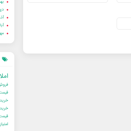
بهمن
دی 02
آذر 02
آبان 
مهر 2
امل
فروش
قیمت
خرید
خریدو
قیمت
امتیا