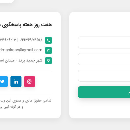
هفت روز هفته پاسخگوی 
09936974518 | 09024929213 | 09398370112
ndmaskaan@gmail.com
شهر جدید پرند - میدان است
تمامی حقوق مادی و معنوی این وب‌س
و هر گونه کپی برد