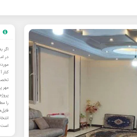
اگر ب
در ام
موردنی
کنار آ
تخصصی
مهر پ
پروژه
را مط
فایل‌
انتخا
است.